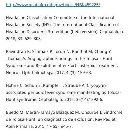
http://www.ncbi.nlm.nih.gov/books/NBK459225/
Headache Classification Committee of the International
Headache Society (IHS). The International Classification of
Headache Disorders, 3rd edition (beta version). Cephalalgia
2018; 33: 629–808.
Ravindran K, Schmalz P, Torun N, Ronthal M, Chang Y,
Thomas A. Angiographic Findings in the Tolosa – Hunt
Syndrome and Resolution after Corticosteroid Treatment.
Neuro - Ophthalmology. 2017; 42(3): 159-63.
Höhne C, Schuh E, Kümpfel T, Straube A. Cryopyrin-
associated periodic fever syndrome manifesting as Tolosa-
Hunt syndrome. Cephalalgia. 2016; 36(14):1392-6.
Buedo M, Martín-Tamayo Blázquez M, Onsurbe I. Síndrome
de Tolosa-Hunt, un diagnóstico de exclusión. Rev Pediatr
Aten Primaria. 2015; 17(65): e45-7.