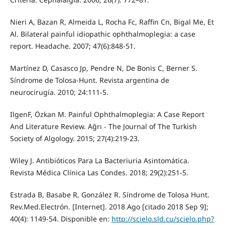
Nieri A, Bazan R, Almeida L, Rocha Fc, Raffin Cn, Bigal Me, Et
Al. Bilateral painful idiopathic ophthalmoplegia: a case
report. Headache. 2007; 47(6):848-51.
Martínez D, Casasco Jp, Pendre N, De Bonis C, Berner S.
Síndrome de Tolosa-Hunt. Revista argentina de
neurocirugía. 2010; 24:111-5.
IlgenF, Özkan M. Painful Ophthalmoplegia: A Case Report
And Literature Review. Ağrı - The Journal of The Turkish
Society of Algology. 2015; 27(4):219-23.
Wiley J. Antibióticos Para La Bacteriuria Asintomática.
Revista Médica Clínica Las Condes. 2018; 29(2):251-5.
Estrada B, Basabe R, González R. Síndrome de Tolosa Hunt.
Rev.Med.Electrón. [Internet]. 2018 Ago [citado 2018 Sep 9];
40(4): 1149-54. Disponible en:
http://scielo.sld.cu/scielo.php?