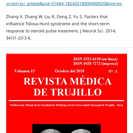
script=sci_arttext&pid=S1684-18242018000400020&lng=es
.
Zhang X, Zhang W, Liu R, Dong Z, Yu S. Factors that
influence Tolosa-Hunt syndrome and the short-term
response to steroid pulse treatment. J Neurol Sci. 2014;
341(1-2)13-6.