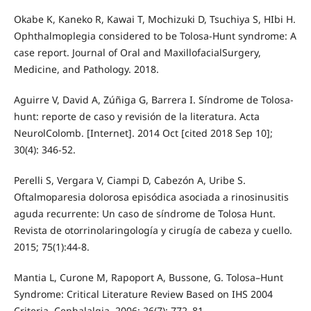
Okabe K, Kaneko R, Kawai T, Mochizuki D, Tsuchiya S, HIbi H.
Ophthalmoplegia considered to be Tolosa-Hunt syndrome: A
case report. Journal of Oral and MaxillofacialSurgery,
Medicine, and Pathology. 2018.
Aguirre V, David A, Zúñiga G, Barrera I. Síndrome de Tolosa-
hunt: reporte de caso y revisión de la literatura. Acta
NeurolColomb. [Internet]. 2014 Oct [cited 2018 Sep 10];
30(4): 346-52.
Perelli S, Vergara V, Ciampi D, Cabezón A, Uribe S.
Oftalmoparesia dolorosa episódica asociada a rinosinusitis
aguda recurrente: Un caso de síndrome de Tolosa Hunt.
Revista de otorrinolaringología y cirugía de cabeza y cuello.
2015; 75(1):44-8.
Mantia L, Curone M, Rapoport A, Bussone, G. Tolosa–Hunt
Syndrome: Critical Literature Review Based on IHS 2004
Criteria. Cephalalgia. 2006; 26(7): 772–81.