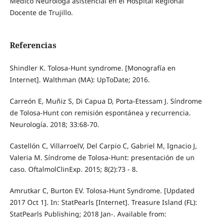
Médico Neuróloga asistencial en el Hospital Regional
Docente de Trujillo.
Referencias
Shindler K. Tolosa-Hunt syndrome. [Monografía en
Internet]. Walthman (MA): UpToDate; 2016.
Carreón E, Muñiz S, Di Capua D, Porta-Etessam J. Síndrome
de Tolosa-Hunt con remisión espontánea y recurrencia.
Neurología. 2018; 33:68-70.
Castellón C, VillarroelV, Del Carpio C, Gabriel M, Ignacio J,
Valeria M. Síndrome de Tolosa-Hunt: presentación de un
caso. OftalmolClinExp. 2015; 8(2):73 - 8.
Amrutkar C, Burton EV. Tolosa-Hunt Syndrome. [Updated
2017 Oct 1]. In: StatPearls [Internet]. Treasure Island (FL):
StatPearls Publishing; 2018 Jan-. Available from: