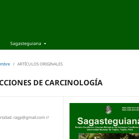
s
Sagasteguiana
iembre
/
ARTÍCULOS ORIGINALES
CCIONES DE CARCINOLOGÍA
versidad. ragp@gmail.com //