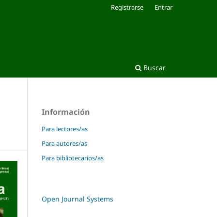
Registrarse
Entrar
Buscar
Información
Para lectores/as
Para autores/as
Para bibliotecarios/as
Open Journal Systems