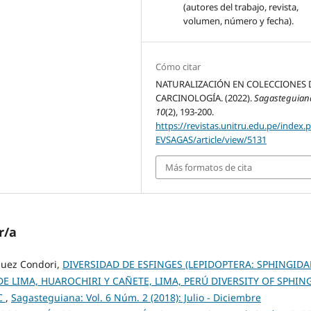
(autores del trabajo, revista,
volumen, número y fecha).
Cómo citar
NATURALIZACIÓN EN COLECCIONES 
CARCINOLOGÍA. (2022).
Sagasteguian
10
(2), 193-200.
https://revistas.unitru.edu.pe/index.
EVSAGAS/article/view/5131
Más formatos de cita
r/a
quez Condori,
DIVERSIDAD DE ESFINGES (LEPIDOPTERA: SPHINGIDA
 DE LIMA, HUAROCHIRI Y CAÑETE, LIMA, PERÚ DIVERSITY OF SPHIN
AC
,
Sagasteguiana: Vol. 6 Núm. 2 (2018): Julio - Diciembre