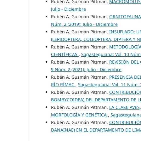
Rubén A. Guzmán Pittman,
MACROMOLUSC
Julio - Diciembre
Rubén A. Guzmán Pittman,
ORNITOFAUNA 
Núm. 2 (2019): Julio - Diciembre
Rubén A. Guzmán Pittman,
INSUFLADO: U
(LEPIDOPTERA, COLEOPTERA, DIPTERA Y 
Rubén A. Guzmán Pittman,
METODOLOGÍAS
CIENTÍFICAS
,
Sagasteguiana: Vol. 10 Núm. 
Rubén A. Guzmán Pittman,
REVISIÓN DEL 
9 Núm. 2 (2021): Julio - Diciembre
Rubén A. Guzmán Pittman,
PRESENCIA DEL
RÍO RÍMAC
,
Sagasteguiana: Vol. 11 Núm. 2
Rubén A. Guzmán Pittman,
CONTRIBUCIÓN
BOMBYCOIDEA) DEL DEPARTAMENTO DE L
Rubén A. Guzmán Pittman,
LA CLASE AVE
MORFOLOGÍA Y GENÉTICA
,
Sagasteguiana:
Rubén A. Guzmán Pittman,
CONTRIBUCIÓN
DANAINAE) EN EL DEPARTAMENTO DE LI