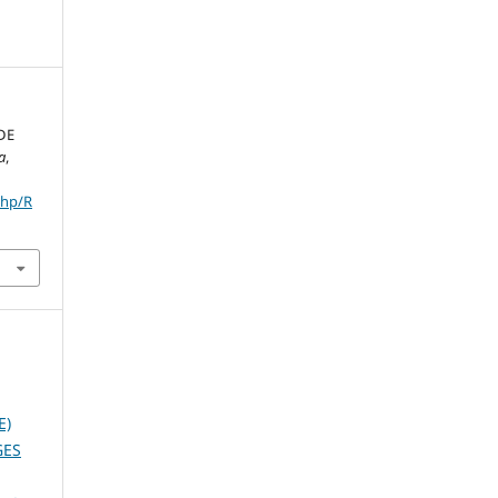
DE
a
,
php/R
E)
GES