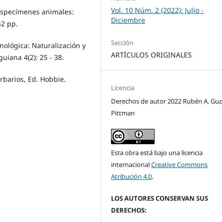
Vol. 10 Núm. 2 (2022): Julio -
 especímenes animales:
Diciembre
42 pp.
Sección
inológica: Naturalización y
ARTÍCULOS ORIGINALES
iana 4(2): 25 - 38.
rbarios, Ed. Hobbie.
Licencia
Derechos de autor 2022 Rubén A. G
Pittman
Esta obra está bajo una licencia
internacional
Creative Commons
Atribución 4.0
.
LOS AUTORES CONSERVAN SUS
DERECHOS: