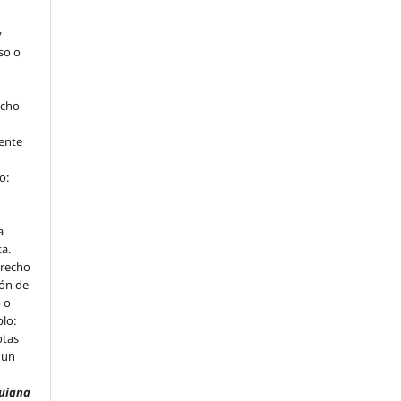
y
so o
echo
ente
o:
a
ta.
erecho
ión de
o o
plo:
otas
 un
u
uiana