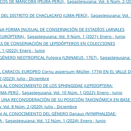
OS DE MÁNCORA (PIURA-PERÚ)
,
Sagasteguiana: Vol. 6 Núm. 2 (20
DEL DISTRITO DE CHACLACAYO (LIMA-PERÚ)
,
Sagasteguiana: Vol. 
NA FORMA INUSUAL DE CONSERVACIÓN DE ESTADÍOS LARVALES
NEUROPTERA)
,
Sagasteguiana: Vol. 9 Núm. 1 (2021): Enero - Junio
 DE CONSERVACIÓN DE LEPIDÓPTEROS EN COLECCIONES
1 (2022): Enero - Junio
GÉNERO NEOTROPICAL Fulgora (LINNAEUS, 1767)
,
Sagasteguiana: 
 CARACOL EUROPEO Cornu aspersum (Müller‎, ‎1774) EN EL VALLE D
 (2023): Julio - Diciembre
 AL CONOCIMIENTO DE LOS SPHINGIDAE (LEPIDOPTERA:
IMA-PERÚ
,
Sagasteguiana: Vol. 10 Núm. 1 (2022): Enero - Junio
S, UNA RECONSIDERACIÓN DE SU POSICIÓN TAXONÓMICA EN BASE
 Vol. 8 Núm. 2 (2020): Julio - Diciembre
 AL CONOCIMIENTO DEL GÉNERO Danaus (NYMPHALIDAE:
MA
,
Sagasteguiana: Vol. 12 Núm. 1 (2024): Enero - Junio