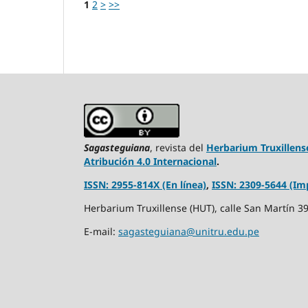
1
2
>
>>
Sagasteguiana
, revista del
Herbarium Truxillens
Atribución 4.0 Internacional
.
ISSN: 2955-814X (En línea)
,
ISSN: 2309-5644 (Im
Herbarium Truxillense (HUT), calle San Martín 392
E-mail:
sagasteguiana@unitru.edu.pe