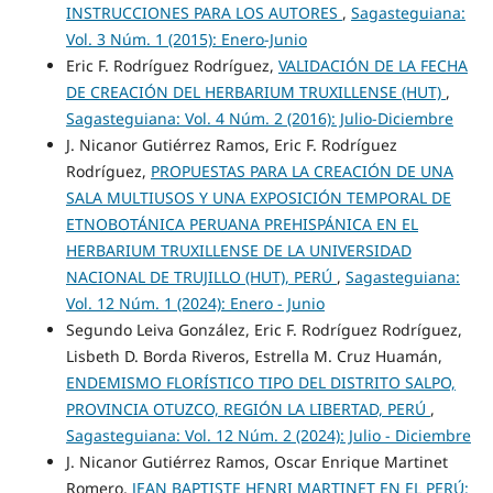
INSTRUCCIONES PARA LOS AUTORES
,
Sagasteguiana:
Vol. 3 Núm. 1 (2015): Enero-Junio
Eric F. Rodríguez Rodríguez,
VALIDACIÓN DE LA FECHA
DE CREACIÓN DEL HERBARIUM TRUXILLENSE (HUT)
,
Sagasteguiana: Vol. 4 Núm. 2 (2016): Julio-Diciembre
J. Nicanor Gutiérrez Ramos, Eric F. Rodríguez
Rodríguez,
PROPUESTAS PARA LA CREACIÓN DE UNA
SALA MULTIUSOS Y UNA EXPOSICIÓN TEMPORAL DE
ETNOBOTÁNICA PERUANA PREHISPÁNICA EN EL
HERBARIUM TRUXILLENSE DE LA UNIVERSIDAD
NACIONAL DE TRUJILLO (HUT), PERÚ
,
Sagasteguiana:
Vol. 12 Núm. 1 (2024): Enero - Junio
Segundo Leiva González, Eric F. Rodríguez Rodríguez,
Lisbeth D. Borda Riveros, Estrella M. Cruz Huamán,
ENDEMISMO FLORÍSTICO TIPO DEL DISTRITO SALPO,
PROVINCIA OTUZCO, REGIÓN LA LIBERTAD, PERÚ
,
Sagasteguiana: Vol. 12 Núm. 2 (2024): Julio - Diciembre
J. Nicanor Gutiérrez Ramos, Oscar Enrique Martinet
Romero,
JEAN BAPTISTE HENRI MARTINET EN EL PERÚ: