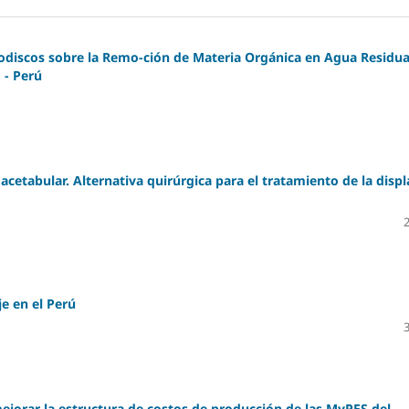
iodiscos sobre la Remo-ción de Materia Orgánica en Agua Residua
 - Perú
acetabular. Alternativa quirúrgica para el tratamiento de la displ
je en el Perú
jorar la estructura de costos de producción de las MyPES del