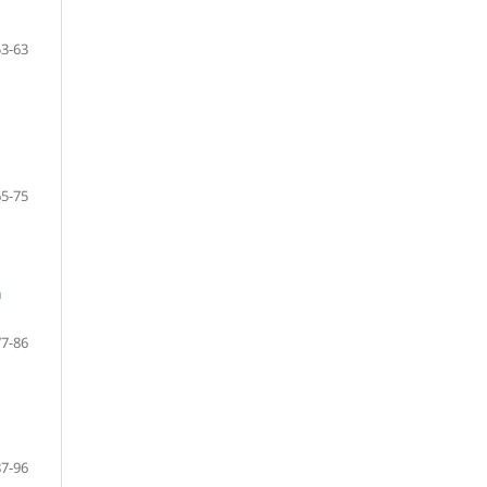
53-63
65-75
a
77-86
87-96