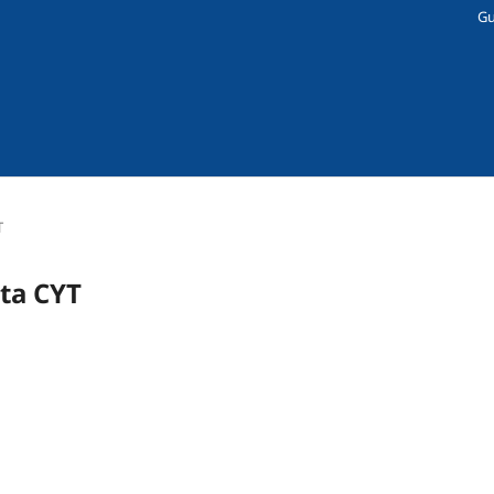
Gu
T
sta CYT