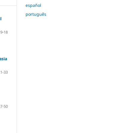
español
português
l
9-18
asia
21-33
37-50