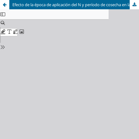
Efecto de la época de aplicación del N y período de cosecha en la producción y calidad de frutos de fresa (Fragaria x ananassa Duch)