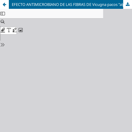
EFECTO ANTIMICROBIANO DE LAS FIBRAS DE Vicugna pacos “alpaca” FUNCIONALIZADAS CON NANOPARTÍCULAS DE PLATA