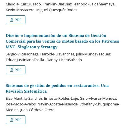
Claudia-RuizCruzado, Franklin-DiazDiaz, Jeanpool-SaldañaAmaya,
Kevin-Mostacero, Miguel-QuesquénRodas
PDF
Diseño e Implementación de un Sistema de Gestión
Comercial para las ventas de motos basado en los Patrones
MVC, Singleton y Strategy
Sergio-VilcaNoriega, Harold-RuizSanchez, Julio-MuñozVasquez,
Eduar-JustinianoTasilla , Danny-LiceraSalcedo
PDF
Sistemas de gestión de pedidos en restaurantes: Una
Revisión Sistemática
Elsa-Mantilla-Sanchez, Ernesto-Robles-Loje, Gino-Alvarez-Mendez,
José-Mozo-Avalos, Naylin-Acosta-Plasencia, Sthefany-Chuquipoma-
Medina, Juan-Córdova-Otero
PDF