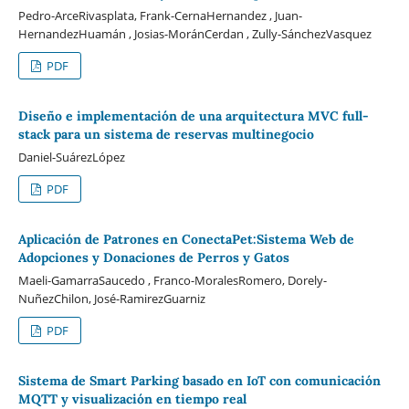
Pedro-ArceRivasplata, Frank-CernaHernandez , Juan-
HernandezHuamán , Josias-MoránCerdan , Zully-SánchezVasquez
PDF
Diseño e implementación de una arquitectura MVC full-
stack para un sistema de reservas multinegocio
Daniel-SuárezLópez
PDF
Aplicación de Patrones en ConectaPet:Sistema Web de
Adopciones y Donaciones de Perros y Gatos
Maeli-GamarraSaucedo , Franco-MoralesRomero, Dorely-
NuñezChilon, José-RamirezGuarniz
PDF
Sistema de Smart Parking basado en IoT con comunicación
MQTT y visualización en tiempo real