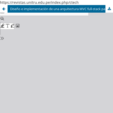
https://revistas.unitru.edu.pe/index.php/ctech
Diseño e implementación de una arquitectura MVC full-stack para un sistema de reservas multinegocio