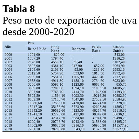
Tabla 8
Peso neto de exportación de uva 
desde 2000-2020
País
Año
Hong
Países
Estados
Reino Unido
Indonesia
Kong
Bajos
Unidos
2000
1201,00
820,00
-
-
543,00
2001
1587,20
1794,40
-
-
1916,20
2002
2078,00
4556,10
35,40
-
3102,40
2003
3302,90
4381,10
247,90
657,90
2064,90
2004
2108,60
2108,50
93,00
1218,80
2983,10
2005
2612,50
5754,90
333,60
1813,30
4972,40
2006
2099,00
2551,20
1205,90
4426,40
7712,30
2007
2353,00
4911,30
1458,10
2734,20
6933,00
2008
3206,60
5598,10
1123,80
6668,40
855,70
2009
3669,80
7299,00
1594,10
11033,50
14005,20
2010
3997,90
7763,70
2414,70
11023,90
21193,00
2011
5302,50
11564,10
6092,30
19216,30
30882,90
2012
8689,30
17186,70
4547,80
27569,50
25584,90
2013
10680,60
12553,60
2430,80
34774,90
35328,00
2014
15247,30
35156,60
5723,90
42003,80
44505,10
2015
13842,20
39592,60
4123,30
46254,70
69116,30
2016
11741,10
32775,80
6427,00
38342,00
86036,10
2017
10994,50
32317,20
8684,80
37941,20
89498,20
2018
6299,40
20796,70
1943,40
31583,00
48495,20
2019
17302,00
36635,30
3916,10
56930,90
141577,90
2020
7781,10
28266,80
543,10
31323,30
97527,10