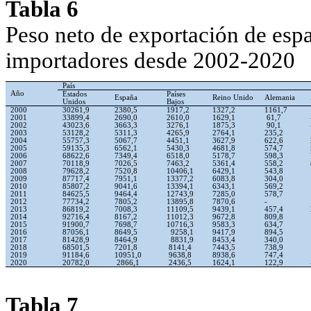
Tabla 6
Peso neto de exportación de espa
importadores desde 2002-2020
País
Año
Estados
Países
España
Reino Unido
Alemania
Unidos
Bajos
2000
30261,9
2380,5
1917,2
1327,2
1161,7
2001
33899,4
2690,0
2610,0
1629,1
61,7
2002
43023,6
3663,3
3276,1
1875,3
90,1
2003
53128,2
5311,3
4265,9
2764,1
235,2
2004
55757,3
5067,7
4451,1
3627,9
622,6
2005
59135,3
6562,1
5430,3
4681,8
574,7
2006
68622,6
7349,4
6518,0
5178,7
598,3
2007
70118,9
7026,5
7463,2
5361,4
558,2
2008
79628,2
7520,8
10406,1
6429,1
543,8
2009
87717,4
7951,1
13377,2
6083,8
304,0
2010
85807,2
9041,6
13394,1
6343,1
569,2
2011
84625,5
9464,4
12743,9
7285,0
578,7
2012
77734,2
7805,2
13895,8
7870,6
-
2013
86819,2
7008,3
11109,5
9439,1
457,4
2014
92716,4
8167,2
11012,3
9672,8
809,8
2015
91900,7
7698,7
10716,3
9583,3
634,7
2016
87056,1
8649,5
9258,1
9417,9
894,5
2017
81428,9
8464,9
8831,9
8453,4
340,0
2018
68501,5
7201,8
8141,4
7443,5
738,9
2019
91184,6
10951,0
9638,8
8938,6
747,4
2020
20782,0
2866,1
2436,5
1624,1
122,9
Tabla 7