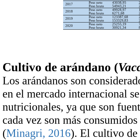
Peso neto
43038,95
2017
Peso bruto
54943,21
Peso neto
49928,97
2018
Peso bruto
6271,68
Peso neto
123387,68
2019
Peso bruto
153329,83
Peso neto
25255,19
2020
Peso bruto
30921,34
Cultivo de arándano (
Vac
Los arándanos son considerad
en el mercado internacional se 
nutricionales, ya que son fuen
cada vez son más consumidos 
(
Minagri, 2016
). El cultivo d