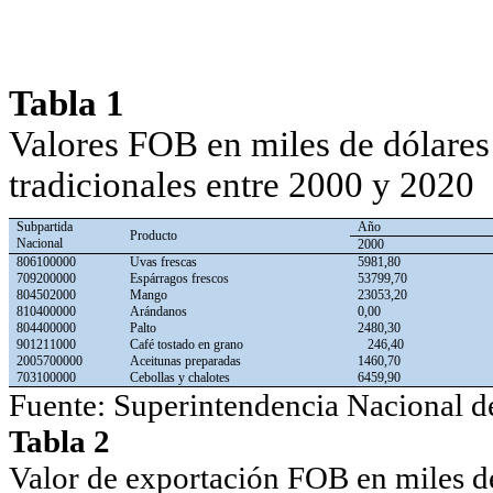
Tabla 1
Valores FOB en miles de dólares
tradicionales entre 2000 y 2020
Subpartida
Año
Producto
Nacional
2000
806100000
Uvas frescas
5981,80
709200000
Espárragos frescos
53799,70
804502000
Mango
23053,20
810400000
Arándanos
0,00
804400000
Palto
2480,30
901211000
Café tostado en grano
246,40
2005700000
Aceitunas preparadas
1460,70
703100000
Cebollas y chalotes
6459,90
Fuente: Superintendencia Nacional de
Tabla 2
Valor de exportación FOB en miles de