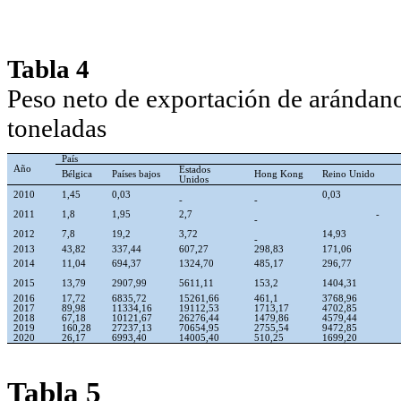
Tabla 4
Peso neto de exportación de arándan
toneladas
País
Año
Estados
Bélgica
Países bajos
Hong Kong
Reino Unido
Unidos
2010
1,45
0,03
0,03
-
-
2011
1,8
1,95
2,7
-
-
2012
7,8
19,2
3,72
14,93
-
2013
43,82
337,44
607,27
298,83
171,06
2014
11,04
694,37
1324,70
485,17
296,77
2015
13,79
2907,99
5611,11
153,2
1404,31
2016
17,72
6835,72
15261,66
461,1
3768,96
2017
89,98
11334,16
19112,53
1713,17
4702,85
2018
67,18
10121,67
26276,44
1479,86
4579,44
2019
160,28
27237,13
70654,95
2755,54
9472,85
2020
26,17
6993,40
14005,40
510,25
1699,20
Tabla 5