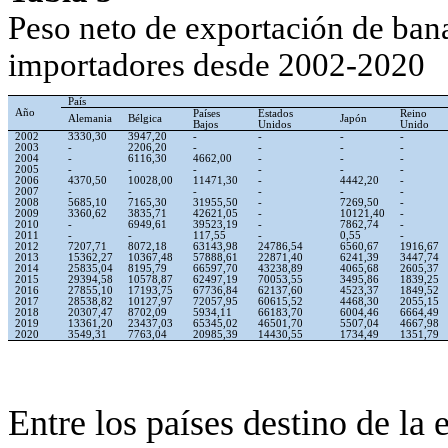
Peso neto de exportación de ban
importadores desde 2002-2020
País
Año
Países
Estados
Reino
Alemania
Bélgica
Japón
Bajos
Unidos
Unido
2002
3330,30
3947,20
-
-
-
-
2003
-
2206,20
-
-
-
-
2004
-
6116,30
4662,00
-
-
-
2005
-
-
-
-
-
-
2006
4370,50
10028,00
11471,30
-
4442,20
-
2007
-
-
-
-
-
-
2008
5685,10
7165,30
31955,50
-
7269,50
-
2009
3360,62
3835,71
42621,05
-
10121,40
-
2010
-
6949,61
39523,19
-
7862,74
-
2011
-
-
117,55
-
0,55
-
2012
7207,71
8072,18
63143,98
24786,54
6560,67
1916,67
2013
15362,27
10367,48
57888,61
22871,40
6241,39
3447,74
2014
25835,04
8195,79
66597,70
43238,89
4065,68
2605,37
2015
29394,58
10578,87
62497,19
70053,55
3495,86
1839,25
2016
27855,10
17193,75
67736,84
62137,60
4523,37
1849,52
2017
28538,82
10127,97
72057,95
60615,52
4468,30
2055,15
2018
20307,47
8702,09
5934,11
66183,70
6004,46
6664,49
2019
13361,20
23437,03
65345,02
46501,70
5507,04
4667,98
2020
3549,31
7763,04
20985,39
14430,55
1734,49
1351,79
Entre los países destino de la