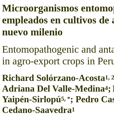
Microorganismos entomop
empleados en cultivos de 
nuevo milenio
Entomopathogenic and anta
in agro-export crops in Pe
Richard Solórzano-Acosta
1, 
Adriana Del Valle-Medina
;
4
Yaipén-Sirlopú
; Pedro Ca
5, *
Cedano-Saavedra
1