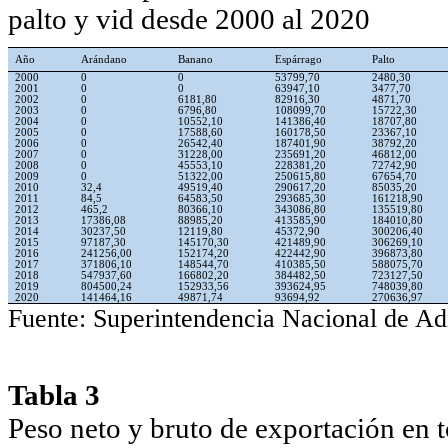
palto y vid desde 2000 al 2020
Año
Arándano
Banano
Espárrago
Palto
2000
0
0
53799,70
2480,30
2001
0
0
63947,10
3477,70
2002
0
6181,80
82916,30
4871,70
2003
0
6796,80
108099,70
15722,30
2004
0
10552,10
141386,40
18707,80
2005
0
17588,60
160178,50
23367,10
2006
0
26542,40
187401,90
38792,20
2007
0
31228,00
235691,20
46812,00
2008
0
45553,10
228381,20
72742,90
2009
0
51322,00
250615,80
67654,70
2010
32,4
49519,40
290617,20
85035,20
2011
84,5
64583,50
293685,30
161218,90
2012
465,2
80366,10
343086,80
135519,80
2013
17386,08
88985,20
413585,90
184010,80
2014
30237,50
12119,80
45372,90
300206,40
2015
97187,30
145170,30
421489,90
306269,10
2016
241256,00
152174,20
422442,90
396873,80
2017
371806,10
148544,70
410385,50
588075,70
2018
547937,60
166802,20
384482,50
723127,50
2019
804500,24
152933,56
393624,95
748039,80
2020
141464,16
49871,74
93694,92
270636,97
Fuente: Superintendencia Nacional de Adm
Tabla 3
Peso neto y bruto de exportación en 