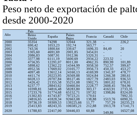
Peso neto de exportación de palt
desde 2000-2020
País
Año
Reino
Países
España
Francia
Canadá
Chile
Unido
Bajos
2000
35354
74298
32044
321,38
-
226,2
2001
690,42
1053,23
192,74
563,77
-
-
2002
743,56
1800,64
339,67
1696,35
84,49
20
2003
1305,60
4691,69
2001,85
3454,01
-
-
2004
2086,83
5087,91
1912,96
5320,31
-
-
2005
3377,98
6111,19
5600,69
2934,22
223,52
-
2006
4756,95
12291,07
8011,00
4962,35
890,99
101,89
2007
5898,62
12362,22
14344,99
3058,50
752,57
399,67
2008
4952,56
17669,02
23105,77
3956,73
450,33
453,27
2009
4097,48
13612,14
24160,13
4169,99
1341,97
478,77
2010
4411,74
20223,95
26569,88
5024,84
1266,38
280,61
2011
6028,13
20707,84
38127,46
1827,79
2483,03
936,53
2012
5426,42
21355,58
35251,08
1902,75
1801,02
678,01
2013
6237,77
28843,62
50460,84
2228,77
2608,45
784,96
2014
10398,81
34816,48
58283,80
303,17
4163,91
2733,35
2015
17233,76
31774,68
65152,71
197,92
1398,86
8324,09
2016
21302,83
41743,87
79723,21
179,61
-
7992,35
2017
24816,65
41828,34
92663,08
138,88
1513,76
6090,35
2018
29736,19
59309,53
139225,66
11,77
757,29
20235,23
2019
25413,83
48243,35
106585,21
212,88
1913,78
17141,71
2020
11788,83
22417,00
50446,03
60,88
16527,08
549,86