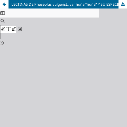
LECTINAS DE Phaseolus vulgarisL. var ñuña “ñuña” Y SU ESPECIFICIDAD HEMOAGLUTINANTE FRENTE A GRUPOS SANGUÍNEOS ABO Y LEVADURAS