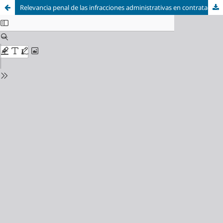
Relevancia penal de las infracciones administrativas en contrataciones públicas en el delito de negociación incompatible por la Fiscalía anticorrupción del Santa 2017