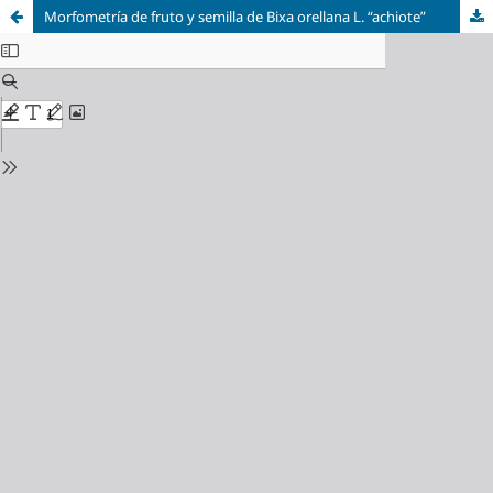
Morfometría de fruto y semilla de Bixa orellana L. “achiote”