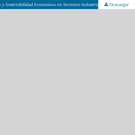
Descargar
Impacto de la Adopción de Competencias Digitales y Tecnológicas de la Industria 4.0 en la Productividad, Empleabilidad, Innovación y Sostenibilidad Económica en Sectores Industriales: Un Análisis Comparativo con Competencias Laborales Tradicionales