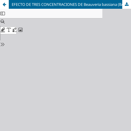
EFECTO DE TRES CONCENTRACIONES DE Beauveria bassiana (BALSAMO) VUILLEMIN SOBRE EL DESARROLLO DE LARVAS DE Stegasta sp. (CHAMBERS), EN CONDICIONES DE LABORATORIO