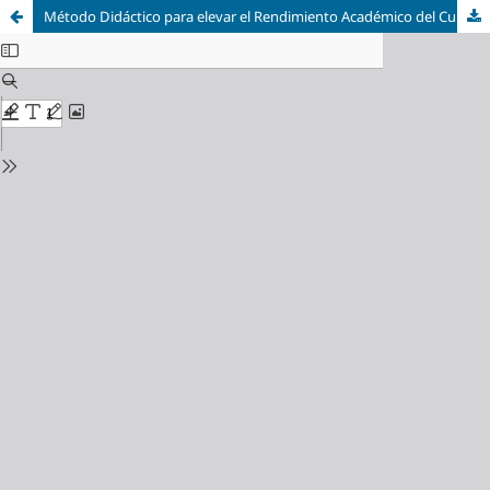
Método Didáctico para elevar el Rendimiento Académico del Curso Química General II en la Facultad de Ingeniería Química-UNT-2009