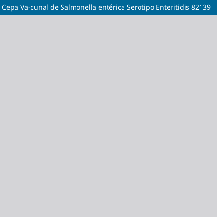
 Cepa Va-cunal de Salmonella entérica Serotipo Enteritidis 82139