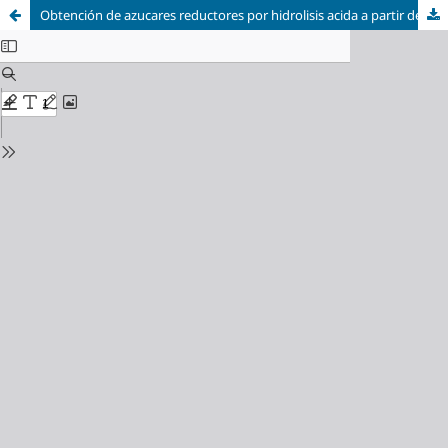
Obtención de azucares reductores por hidrolisis acida a partir de un consorcio de microalgas amazónicas cultivadas en agua residual