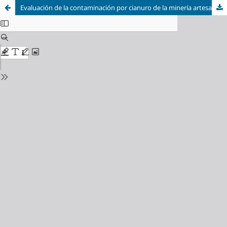
Evaluación de la contaminación por cianuro de la minería artesanal en el cerro La Bola de Igor mediante el empleo de SIG y regresión Kriging